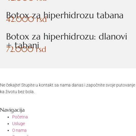
Botox za hiperhidrozu tabana
42.000 rsd
Botox za hiperhidrozu: dlanovi
+ tabani
72.000 rsd
Ne čekajte! Stupite u kontakt sa nama danas i započnite svoje putovanje
ka životu bez bola.
Navigacija
Početna
Usluge
O nama